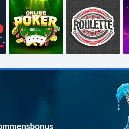
kommensbonus