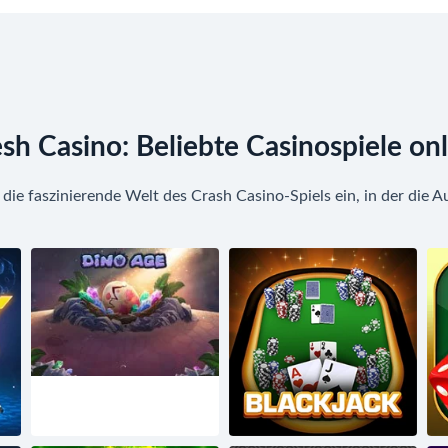
sh Casino: Beliebte Casinospiele on
 die faszinierende Welt des Crash Casino-Spiels ein, in der die A