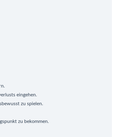
rn.
verlusts eingehen.
sbewusst zu spielen.
iegspunkt zu bekommen.