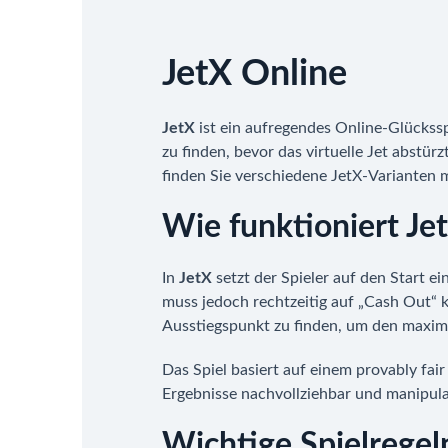
JetX Online
JetX
ist ein aufregendes Online-Glücksspi
zu finden, bevor das virtuelle Jet abstür
finden Sie verschiedene JetX-Varianten
Wie funktioniert Je
In
JetX
setzt der Spieler auf den Start ei
muss jedoch rechtzeitig auf „Cash Out“ k
Ausstiegspunkt zu finden, um den maxim
Das Spiel basiert auf einem provably fai
Ergebnisse nachvollziehbar und manipula
Wichtige Spielrege