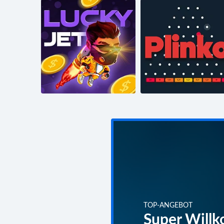
TOP-ANGEBOT
Super Will