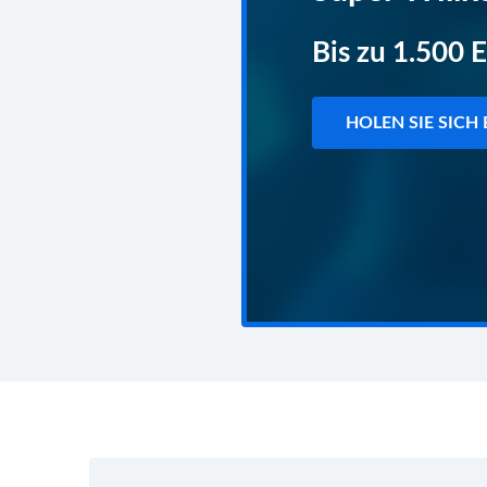
Bis zu 1.500 
HOLEN SIE SICH