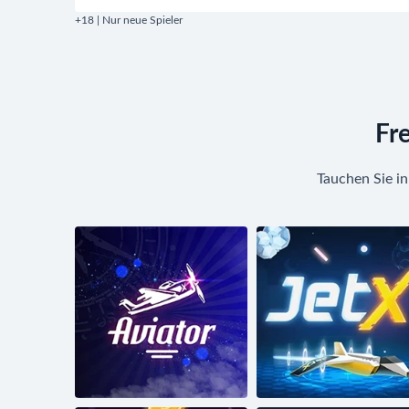
+18 | Nur neue Spieler
Fre
Tauchen Sie in