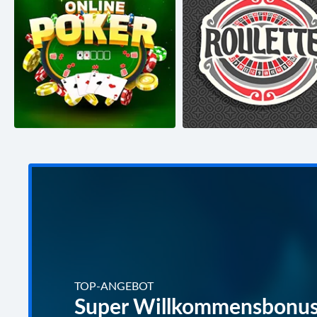
TOP-ANGEBOT
Super Willkommensbonu