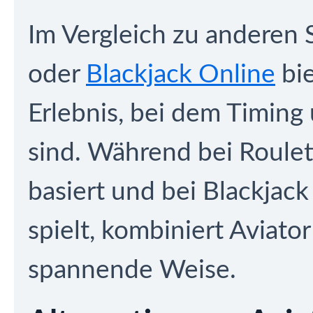
Im Vergleich zu anderen 
oder
Blackjack Online
bie
Erlebnis, bei dem Timing
sind. Während bei Roulett
basiert und bei Blackjack
spielt, kombiniert Aviato
spannende Weise.