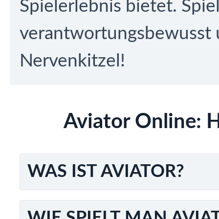
Spielerlebnis bietet. Spie
verantwortungsbewusst 
Nervenkitzel!
Aviator Online: H
WAS IST AVIATOR?
WIE SPIELT MAN AVIA