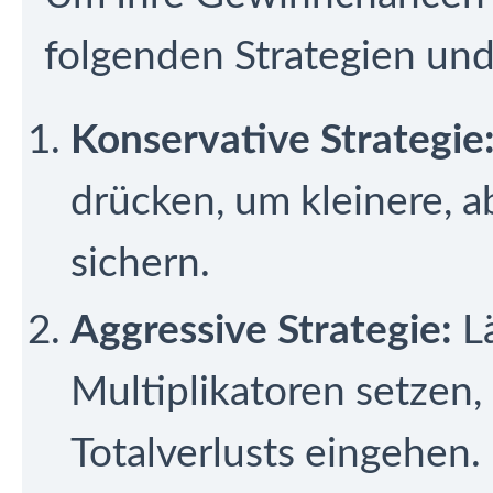
folgenden Strategien und
Konservative Strategie
drücken, um kleinere, 
sichern.
Aggressive Strategie:
Lä
Multiplikatoren setzen, 
Totalverlusts eingehen.