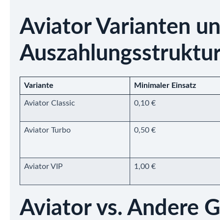
Aviator Varianten u
Auszahlungsstruktu
Variante
Minimaler Einsatz
Aviator Classic
0,10 €
Aviator Turbo
0,50 €
Aviator VIP
1,00 €
Aviator vs. Andere G