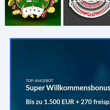
TOP-ANGEBOT
Super Willkommensbonu
Bis zu 1.500 EUR + 270 freisp