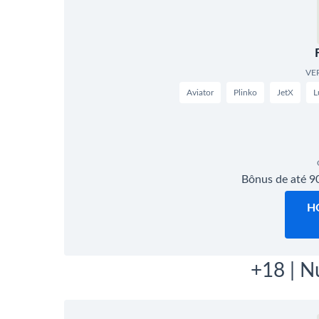
VE
Aviator
Plinko
JetX
L
Bônus de até 9
H
+18 | N