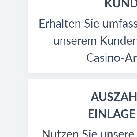
KUND
Erhalten Sie umfas
unserem Kundens
Casino-An
AUSZAH
EINLAG
Nutzen Sie unsere 