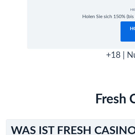
HI
Fresh Casino
bietet eine Vielzahl von Boni und Aktionen, 
Holen Sie sich 150% (bis
Willkommensbonus:
Attraktives Paket für neue Spieler
H
Reload-Boni:
Zusätzliche Boni bei weiteren Einzahlung
Cashback-Angebote:
Rückerstattungen auf Verluste zu
+18 | N
VIP-Programm:
Exklusive Vorteile und Belohnungen für
Mit diesen großzügigen
Fresh Casino Boni
können Spieler
Fresh Casino Spieleangebot
Fresh 
Das
Spieleangebot bei Fresh Casino
überzeugt durch seine
Slots:
Klassische Spielautomaten, Video-Slots und prog
Tischspiele:
Roulette, Blackjack, Baccarat und Poker i
WAS IST FRESH CASIN
Live-Casino:
Echte Dealer und interaktive Spiele für ein