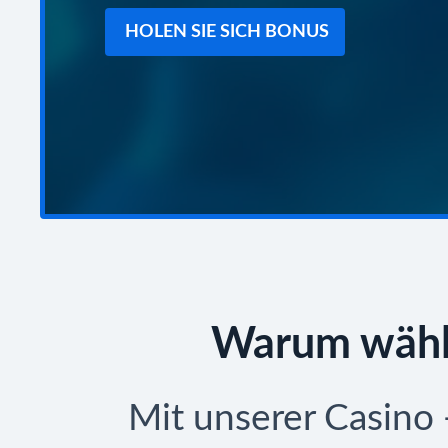
HOLEN SIE SICH BONUS
Warum wähle
Mit unserer Casino