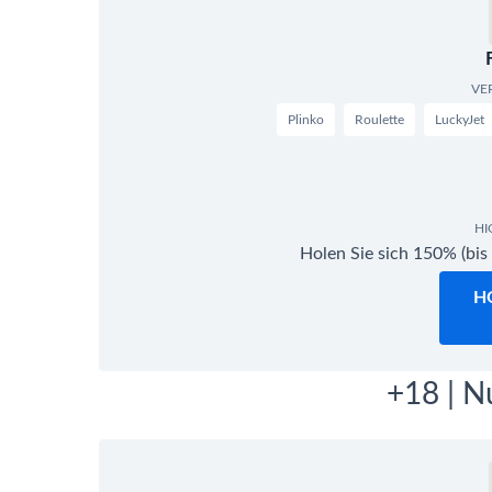
VE
Plinko
Roulette
LuckyJet
HI
Holen Sie sich 150% (bis
H
+18 | N