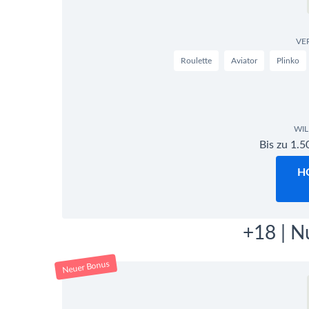
VE
Roulette
Aviator
Plinko
WI
Bis zu 1.5
H
+18 | N
Neuer Bonus